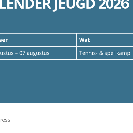
LENDER JEUGD 202
6
eer
Wat
ustus – 07 augustus
Tennis- & spel kamp
ress