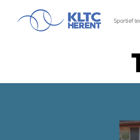
Sportief t
KLTC