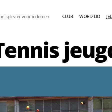
CLUB
WORD LID
JE
ennisplezier voor iedereen
Tennis jeug