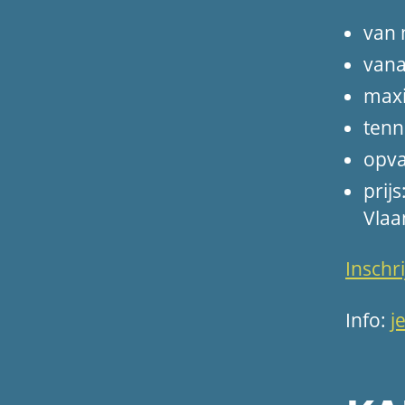
van 
vana
max
tenn
opva
prij
Vlaa
Inschr
Info:
j